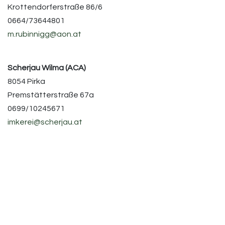
Krottendorferstraße 86/6
0664/73644801
m.rubinnigg@aon.at
Scherjau Wilma (ACA)
8054 Pirka
Premstätterstraße 67a
0699/10245671
imkerei@scherjau.at
Singer Harald
8634 Wegscheid
Aschbach 5
0664/2244269
singer.harald@aon.at