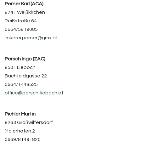
Perner Karl (ACA)
8741 Weißkirchen
Reißstraße 64
0664/5819085
imkerei.perner@gmx.at
Persch Ingo (ZAC)
8501 Lieboch
Bachfeldgasse 22
0664/1448525
office@persch-lieboch.at
Pichler Martin
8263 Großwilfersdorf
Maierhofen 2
0669/81491820