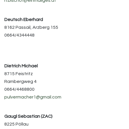
h.bischof@einmaliges.at
Deutsch Eberhard
8162 Passail, Arzberg 155
0664/4344448
Dietrich Michael
8715 Feistritz
Rambergweg 4
0664/4468800
pulvermacher1@gmail.com
Gaugl Sebastian (ZAC)
8225 Pöllau