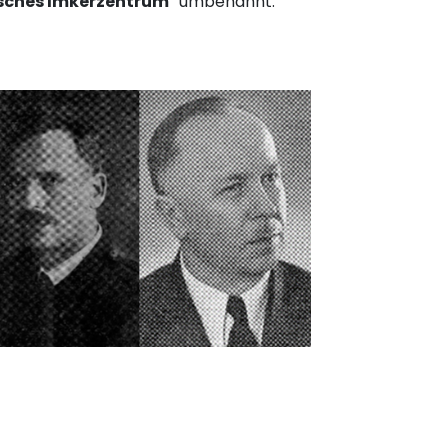
isches Imkerzentrum
“ umbenannt.