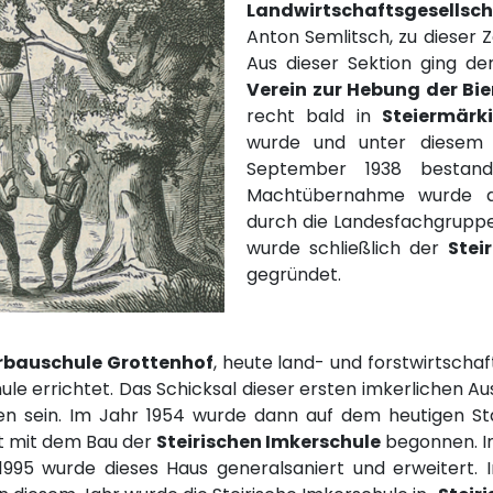
Landwirtschaftsgesellsch
Anton Semlitsch, zu dieser Ze
Aus dieser Sektion ging
Verein zur Hebung der Bi
recht bald in
Steiermärk
wurde und unter diesem 
September 1938 bestand.
Machtübernahme wurde de
durch die Landesfachgruppe
wurde schließlich der
Stei
gegründet.
rbauschule
Grottenhof
, heute land- und forstwirtscha
ule errichtet. Das Schicksal dieser ersten imkerlichen Aus
n sein. Im Jahr 1954 wurde dann auf dem heutigen Sta
ft mit dem Bau der
Steirischen Imkerschul
e
begonnen. Im
995 wurde dieses Haus generalsaniert und erweitert. I