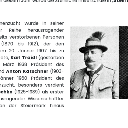
n diesem Jahr wurde die Steirische Imkerschule in „
Steir
enenzucht wurde in seiner
er Reihe herausragender
reits verstorbenen Personen
1870 bis 1912), der den
vom 20. Jänner 1907 bis zu
tete,
Karl Traidl
(gestorben
 März 1938 Präsident des
und
Anton Katschner
(1903-
Jänner 1960 Präsident des
nzucht, besonders verdient
schko
(1925-1989) als erster
ausragender Wissenschaftler
en der Steiermark hinaus