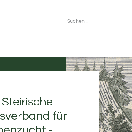
uelles
Landesverband
Kurse
Labor
Imkerei
S
 Steirische
sverband für
nenzucht -