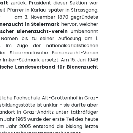
aft
zurück. Präsident dieser Sektion war
it Pfarrer in Karlau, später in Strassgang.
 der am 3. November 1870 gegründete
enenzucht in Steiermark
hervor, welcher
ischer Bienenzucht-Verein
umbenannt
Namen bis zu seiner Auflösung am 1.
 Im Zuge der nationalsozialistischen
r Steiermärkische Bienenzucht-Verein
 Imker-Südmark ersetzt. Am 15. Juni 1946
rische Landesverband für Bienenzuch
t
ftliche Fachschule Alt-Grottenhof in Graz-
bildungsstätte ist unklar – sie dürfte aber
ndort in Graz-Andritz unter tatkräftiger
 Jahr 1965 wurde der erste Teil des heute
m Jahr 2005 entstand die bislang letzte