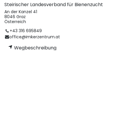
Steirischer Landesverband für Bienenzucht
An der Kanzel 41
8046 Graz
Österreich
+43 316 695849
office@imkerzentrum.at
Wegbeschreibung
Organisator
Steirischer Landesverband für Bienenzucht
+43 316 695849
office@imkerzentrum.at