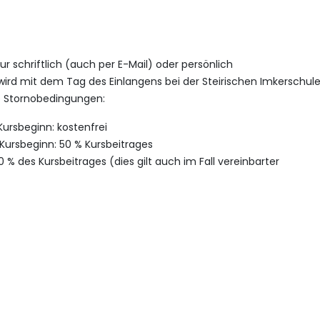
 schriftlich (auch per E-Mail) oder persönlich
d mit dem Tag des Einlangens bei der Steirischen Imkerschul
e Stornobedingungen:
Kursbeginn: kostenfrei
Kursbeginn: 50 % Kursbeitrages
% des Kursbeitrages (dies gilt auch im Fall vereinbarter
ilnehmer/-in eine Ersatzperson nominiert wird, die den Kurs
sprüngliche Teilnehmer/-in bleibt jedoch für die Kurskosten haft