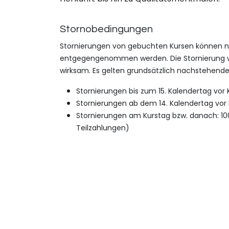
Stornobeding​ungen
Stornierungen von gebuchte​n Kursen können nur
entgegengenommen werden. Die Stornierung wir
wirksam. Es gelten grundsätzlich n​achstehend
Stornierungen bis zum 15. Kalendertag vor 
Stornierungen ab dem 14. Kalendertag vor 
Stornierungen am Kurstag bzw. danach: 100 
Teilzahlungen)
Die Stornogebühr entfällt, wenn von dem/der Te
besucht und den Kursbeitrag leistet. Der/Die ur