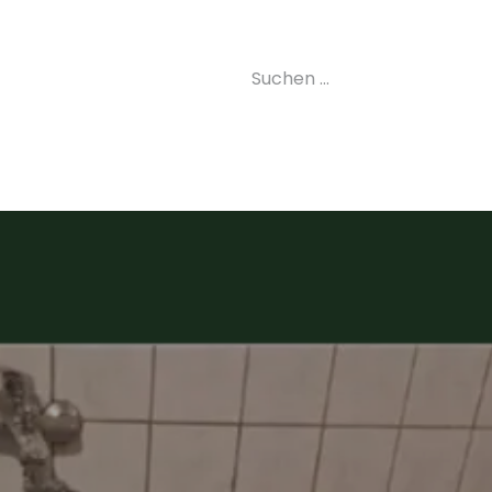
uelles
Landesverband
Kurse
Labor
Imkerei
S