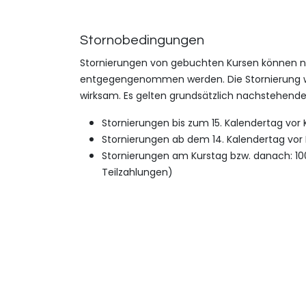
Stornobeding​ungen
Stornierungen von gebuchte​n Kursen können nur
entgegengenommen werden. Die Stornierung wir
wirksam. Es gelten grundsätzlich n​achstehend
Stornierungen bis zum 15. Kalendertag vor 
Stornierungen ab dem 14. Kalendertag vor 
Stornierungen am Kurstag bzw. danach: 100 
Teilzahlungen)
Die Stornogebühr entfällt, wenn von dem/der Te
besucht und den Kursbeitrag leistet. Der/Die ur