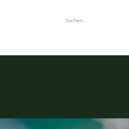
uelles
Landesverband
Kurse
Labor
Imkerei
S