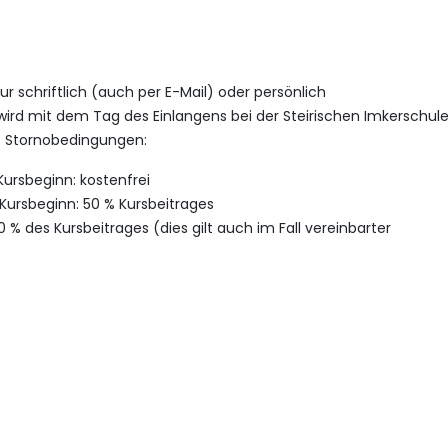
 schriftlich (auch per E-Mail) oder persönlich
d mit dem Tag des Einlangens bei der Steirischen Imkerschul
e Stornobedingungen:
Kursbeginn: kostenfrei
Kursbeginn: 50 % Kursbeitrages
% des Kursbeitrages (dies gilt auch im Fall vereinbarter
ilnehmer/-in eine Ersatzperson nominiert wird, die den Kurs
sprüngliche Teilnehmer/-in bleibt jedoch für die Kurskosten haft