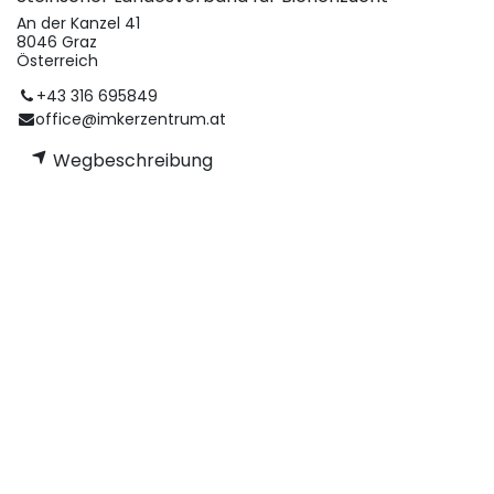
An der Kanzel 41
8046 Graz
Österreich
+43 316 695849
office@imkerzentrum.at
Wegbeschreibung
Organisator
Steirischer Landesverband für Bienenzucht
+43 316 695849
office@imkerzentrum.at